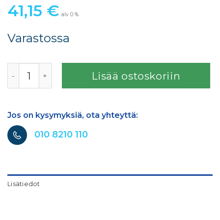
41,15
€
alv 0 %
Varastossa
SATA MIKROMETRI SATAjet3000 K, SATAjet 1000, SAT mä
Lisää ostoskoriin
Jos on kysymyksiä, ota yhteyttä:
010 8210 110
Lisätiedot