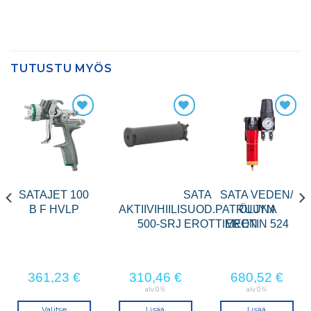
TUTUSTU MYÖS
SATAJET 100
SATA
SATA VEDEN/
B F HVLP
AKTIIVIHIILISUOD.PATRUUNA
ÖLJYN
500-SRJ EROTTIMEEN
EROTIN 524
361,23
€
310,46
€
680,52
€
alv 0 %
alv 0 %
Valitse
Lisää
Lisää