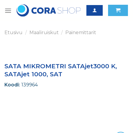
Skip
to
content
Etusivu
/
Maaliruiskut
/
Painemittarit
SATA MIKROMETRI SATAjet3000 K,
SATAjet 1000, SAT
Koodi:
139964