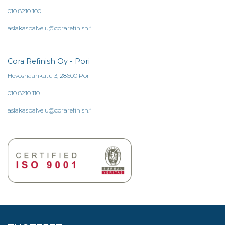
010 8210 100
asiakaspalvelu@corarefinish.fi
Cora Refinish Oy - Pori
Hevoshaankatu 3, 28600 Pori
010 8210 110
asiakaspalvelu@corarefinish.fi