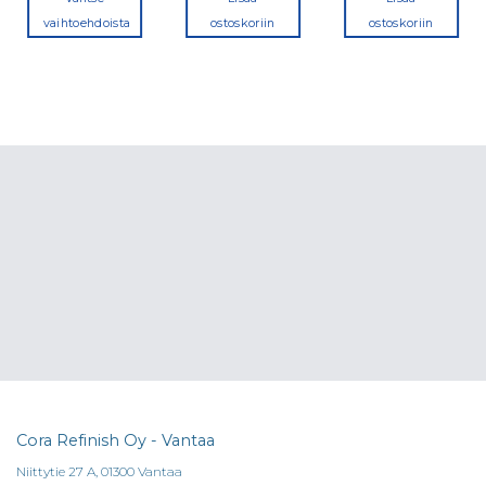
vaihtoehdoista
ostoskoriin
ostoskoriin
Tällä
tuotteella
on
useampi
a.
muunnelma.
Voit
tehdä
valinnat
tuotteen
sivulla.
Cora Refinish Oy - Vantaa
Niittytie 27 A, 01300 Vantaa