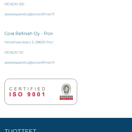
010 8210 100
asiakaspalvelu@corarefinish.fi
Cora Refinish Oy - Pori
Hevoshaankatu 3, 28600 Pori
010 8210 110
asiakaspalvelu@corarefinish.fi
TUOTTEET