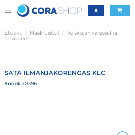
Skip
to
content
Etusivu
/
Maaliruiskut
/
Ruiskujen varaosat ja
tarvikkeet
SATA ILMANJAKORENGAS KLC
Koodi:
20396