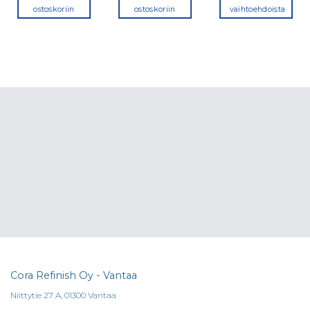
ostoskoriin
ostoskoriin
vaihtoehdoista
Tällä
tuotteella
on
useampi
muunnelma
Voit
tehdä
valinnat
tuotteen
sivulla.
Cora Refinish Oy - Vantaa
Niittytie 27 A, 01300 Vantaa