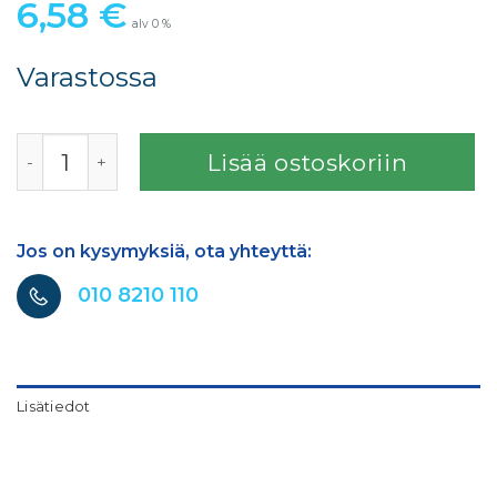
6,58
€
alv 0 %
Varastossa
SATA ILMANJAKORENGAS KLC määrä
Lisää ostoskoriin
Jos on kysymyksiä, ota yhteyttä:
010 8210 110
Lisätiedot