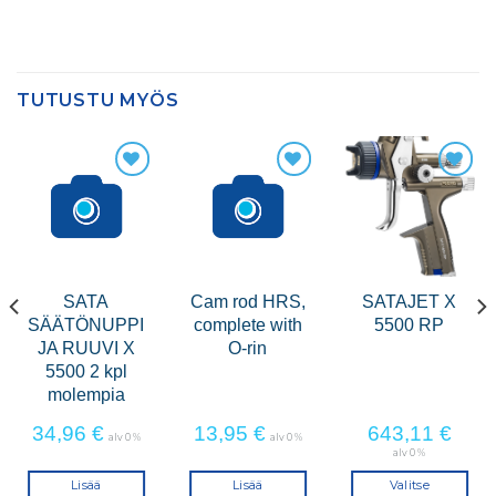
TUTUSTU MYÖS
SATA
Cam rod HRS,
SATAJET X
SÄÄTÖNUPPI
complete with
5500 RP
JA RUUVI X
O-rin
5500 2 kpl
molempia
34,96
€
13,95
€
643,11
€
alv 0 %
alv 0 %
alv 0 %
Lisää
Lisää
Valitse