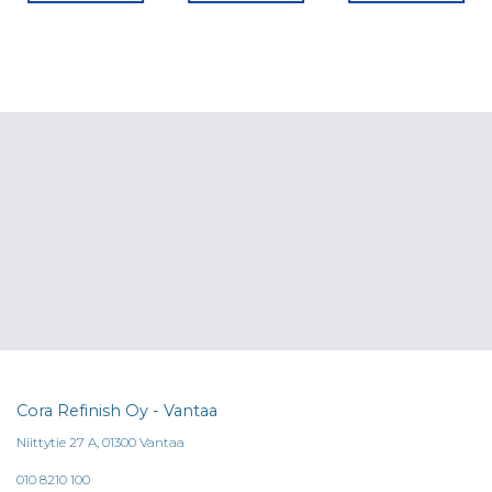
Tällä
Tällä
tuotteella
tuotteella
on
on
useampi
useampi
muunnelma.
muunnelma
Voit
Voit
tehdä
tehdä
valinnat
valinnat
tuotteen
tuotteen
sivulla.
sivulla.
Cora Refinish Oy - Vantaa
Niittytie 27 A, 01300 Vantaa
010 8210 100