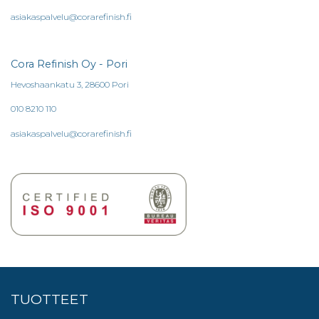
asiakaspalvelu@corarefinish.fi
Cora Refinish Oy - Pori
Hevoshaankatu 3, 28600 Pori
010 8210 110
asiakaspalvelu@corarefinish.fi
TUOTTEET