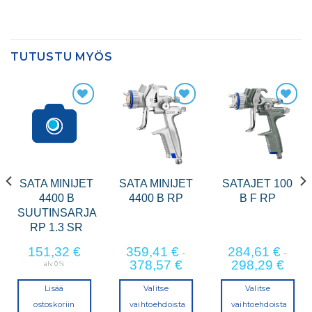
TUTUSTU MYÖS
SATA MINIJET
SATA MINIJET
SATAJET 100
4400 B
4400 B RP
B F RP
SUUTINSARJA
RP 1.3 SR
151,32
€
359,41
€
284,61
€
-
-
378,57
€
298,29
€
alv 0 %
Lisää
Valitse
Valitse
ostoskoriin
vaihtoehdoista
vaihtoehdoista