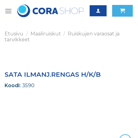
Skip
to
content
Etusivu
/
Maaliruiskut
/
Ruiskujen varaosat ja
tarvikkeet
SATA ILMANJ.RENGAS H/K/B
Koodi:
3590