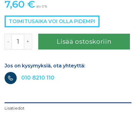
7,60
€
alv 0 %
TOIMITUSAIKA VOI OLLA PIDEMPI
SATA ILMANJ.RENGAS H/K/B määrä
Lisää ostoskoriin
Jos on kysymyksiä, ota yhteyttä:
010 8210 110
Lisätiedot