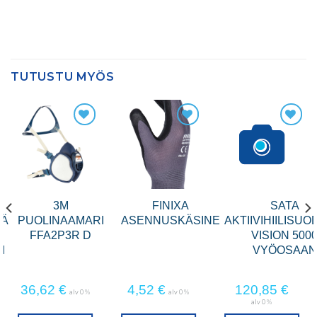
TUTUSTU MYÖS
3M
FINIXA
SATA
VÄ
PUOLINAAMARI
ASENNUSKÄSINE
AKTIIVIHIILISUO
FFA2P3R D
VISION 500
I
VYÖOSAAN
36,62
€
4,52
€
120,85
€
alv 0 %
alv 0 %
alv 0 %