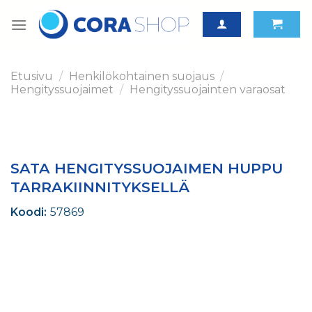
Skip
to
content
Etusivu
/
Henkilökohtainen suojaus
/
Hengityssuojaimet
/
Hengityssuojainten varaosat
SATA HENGITYSSUOJAIMEN HUPPU
TARRAKIINNITYKSELLÄ
Koodi:
57869