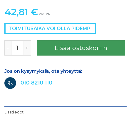
42,81
€
alv 0 %
TOIMITUSAIKA VOI OLLA PIDEMPI
SATA HENGITYSSUOJAIMEN HUPPU TARRAKIINNITYKSELL
Lisää ostoskoriin
Jos on kysymyksiä, ota yhteyttä:
010 8210 110
Lisätiedot