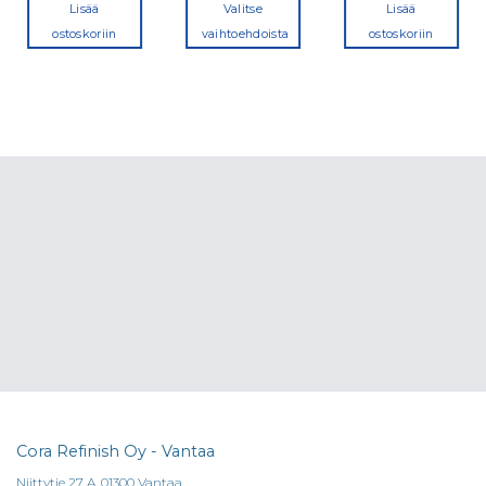
Lisää
Valitse
Lisää
ostoskoriin
vaihtoehdoista
ostoskoriin
Tällä
tuotteella
on
useampi
a.
muunnelma.
Voit
tehdä
valinnat
tuotteen
sivulla.
Cora Refinish Oy - Vantaa
Niittytie 27 A, 01300 Vantaa