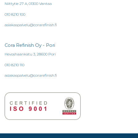
Niittytie 27 A, 01300 Vantaa
010 8210 100
asiakaspalvelu@corarefinish.fi
Cora Refinish Oy - Pori
Hevoshaankatu 3, 28600 Pori
010 8210 110
asiakaspalvelu@corarefinish.fi