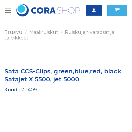
Skip
to
content
Etusivu
/
Maaliruiskut
/
Ruiskujen varaosat ja
tarvikkeet
Sata CCS-Clips, green,blue,red, black
Satajet X 5500, jet 5000
Koodi:
211409