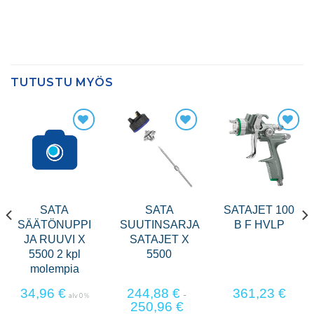
TUTUSTU MYÖS
SATA
SATA
SATAJET 100
SÄÄTÖNUPPI
SUUTINSARJA
B F HVLP
JA RUUVI X
SATAJET X
5500 2 kpl
5500
molempia
34,96
€
244,88
€
361,23
€
-
alv 0 %
250,96
€