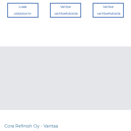
Lisää
Valitse
Valitse
ostoskoriin
vaihtoehdoista
vaihtoehdoista
Tällä
Tällä
tuotteella
tuotteella
on
on
useampi
useampi
a.
muunnelma.
muunnelma
Voit
Voit
tehdä
tehdä
valinnat
valinnat
tuotteen
tuotteen
sivulla.
sivulla.
Cora Refinish Oy - Vantaa