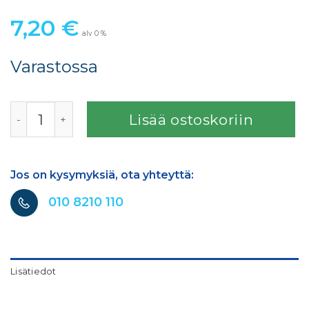
7,20
€
alv 0 %
Varastossa
Sata CCS-Clips, green,blue,red, black Satajet X 5500, jet 
Lisää ostoskoriin
Jos on kysymyksiä, ota yhteyttä:
010 8210 110
Lisätiedot