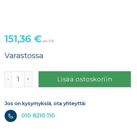
151,36
€
alv 0 %
Varastossa
SATA AIR STAR F AKTIIVIHIILI PUOLINAAMARI & SÄILYTY
Lisää ostoskoriin
Jos on kysymyksiä, ota yhteyttä:
010 8210 110