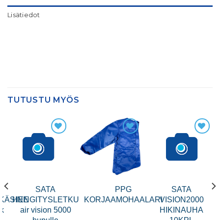
Lisätiedot
TUTUSTU MYÖS
SATA
PPG
SATA
KÄSINE
HENGITYSLETKU
KORJAAMOHAALARI
VISION2000
tk
air vision 5000
HIKINAUHA
hupulle
10KPL