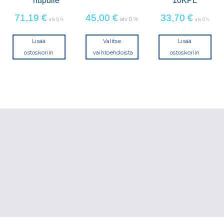
71,19
€
45,00
€
33,70
€
alv 0 %
alv 0 %
alv 0 %
Lisää
Valitse
Lisää
ostoskoriin
vaihtoehdoista
ostoskoriin
Tällä
tuotteella
on
useampi
a.
muunnelma.
Voit
tehdä
valinnat
tuotteen
sivulla.