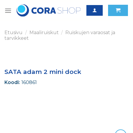
Skip
to
content
Etusivu
/
Maaliruiskut
/
Ruiskujen varaosat ja
tarvikkeet
SATA adam 2 mini dock
Koodi:
160861