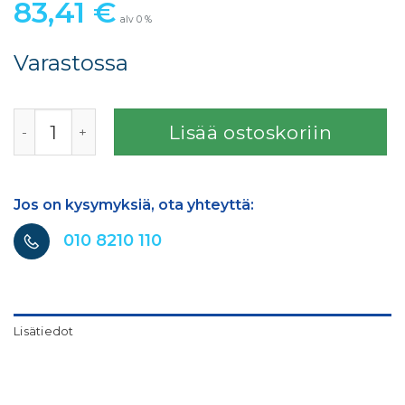
83,41
€
alv 0 %
Varastossa
SATA adam 2 mini dock määrä
Lisää ostoskoriin
Jos on kysymyksiä, ota yhteyttä:
010 8210 110
Lisätiedot