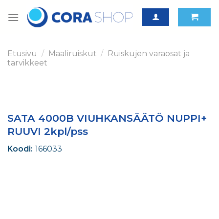
Skip
to
content
Etusivu
/
Maaliruiskut
/
Ruiskujen varaosat ja
tarvikkeet
SATA 4000B VIUHKANSÄÄTÖ NUPPI+
RUUVI 2kpl/pss
Koodi:
166033