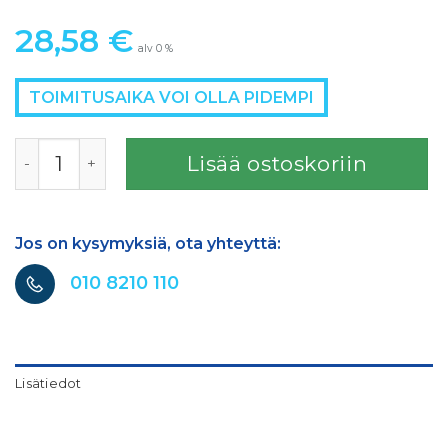
28,58
€
alv 0 %
TOIMITUSAIKA VOI OLLA PIDEMPI
SATA 4000B VIUHKANSÄÄTÖ NUPPI+ RUUVI 2kpl/pss mää
Lisää ostoskoriin
Jos on kysymyksiä, ota yhteyttä:
010 8210 110
Lisätiedot