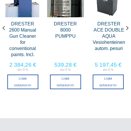
I
DRESTER
DRESTER
DRESTER
2600 Manual
8000
ACE DOUBLE
I
Gun Cleaner
PUMPPU
AQUA
for
Vesiohenteinen
conventional
autom. pesuri
paints. Incl.
2 384,26
€
539,28
€
5 197,45
€
alv 0 %
alv 0 %
alv 0 %
Lisää
Lisää
Lisää
ostoskoriin
ostoskoriin
ostoskoriin