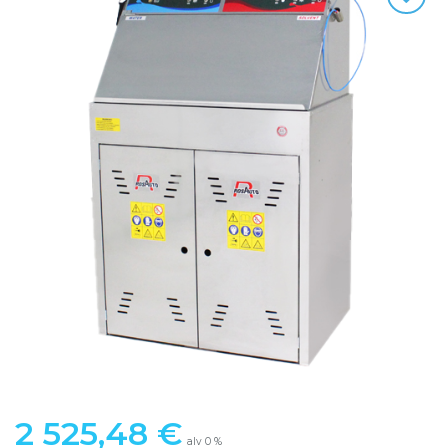
2 525,48
€
alv 0 %