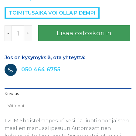
TOIMITUSAIKA VOI OLLA PIDEMPI
ROSAUTO MINI STAR MANUAALI VESI- ja LIUOTINPESURI 
Lisää ostoskoriin
Jos on kysymyksiä, ota yhteyttä:
050 464 6755
Kuvaus
Lisätiedot
L20M Yhdistelmäpesuri vesi- ja liuotinpohjaisten
maalien manuaalipesuun Automaattinen
kohdepoisto työalueelta Vesiohenteiset maalit: 