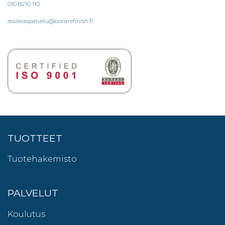
010 8210 110
asiakaspalvelu@corarefinish.fi
TUOTTEET
Tuotehakemisto
PALVELUT
Koulutus