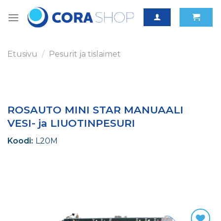
Skip
to
content
Etusivu
/
Pesurit ja tislaimet
ROSAUTO MINI STAR MANUAALI
VESI- ja LIUOTINPESURI
Koodi:
L20M