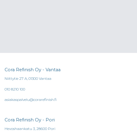
Cora Refinish Oy - Vantaa
Niittytie 27 A, 01300 Vantaa
010 8210 100
asiakaspalvelu@corarefinish.fi
Cora Refinish Oy - Pori
Hevoshaankatu 3, 28600 Pori