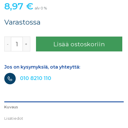
8,97
€
alv 0 %
Varastossa
Restagraf korikiinnikkeet alumiiniseos 15kpl määrä
Lisää ostoskoriin
Jos on kysymyksiä, ota yhteyttä:
010 8210 110
Kuvaus
Lisätiedot