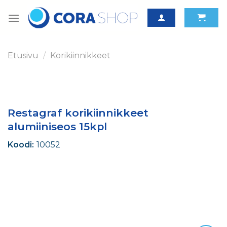
Skip
to
content
Etusivu
/
Korikiinnikkeet
Restagraf korikiinnikkeet
alumiiniseos 15kpl
Koodi:
10052