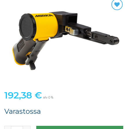
192,38
€
alv 0 %
Varastossa
Mirka PBS 10NV 10x330mm ei pölynpoistoa määrä