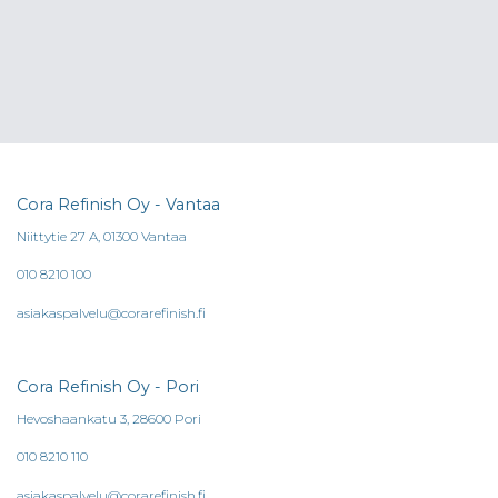
Cora Refinish Oy - Vantaa
Niittytie 27 A, 01300 Vantaa
010 8210 100
asiakaspalvelu@corarefinish.fi
Cora Refinish Oy - Pori
Hevoshaankatu 3, 28600 Pori
010 8210 110
asiakaspalvelu@corarefinish.fi