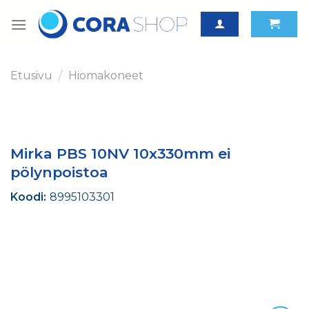
Skip
to
content
Etusivu
/
Hiomakoneet
Mirka PBS 10NV 10x330mm ei
pölynpoistoa
Koodi:
8995103301