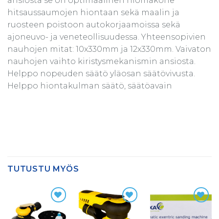
ansiosta se on optimaalinen hiomakone
hitsaussaumojen hiontaan sekä maalin ja
ruosteen poistoon autokorjaamoissa sekä
ajoneuvo- ja veneteollisuudessa. Yhteensopivien
nauhojen mitat: 10x330mm ja 12x330mm. Vaivaton
nauhojen vaihto kiristysmekanismin ansiosta.
Helppo nopeuden säätö yläosan säätövivusta.
Helppo hiontakulman säätö, säätöavain
TUTUSTU MYÖS