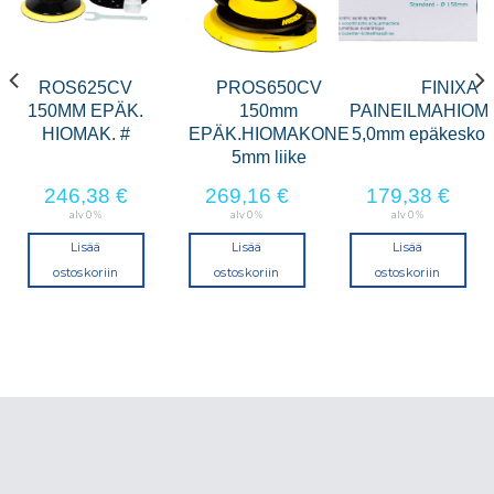
ROS625CV
PROS650CV
FINIXA
150MM EPÄK.
150mm
PAINEILMAHIO
HIOMAK. #
EPÄK.HIOMAKONE
5,0mm epäkesko
5mm liike
246,38
€
269,16
€
179,38
€
alv 0 %
alv 0 %
alv 0 %
Lisää
Lisää
Lisää
ostoskoriin
ostoskoriin
ostoskoriin