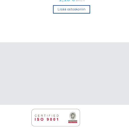
alv 0 %
Lisää ostoskoriin