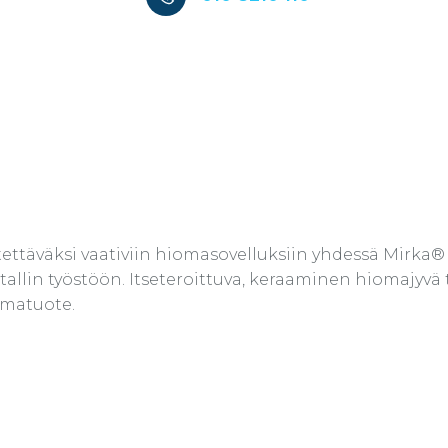
tettäväksi vaativiin hiomasovelluksiin yhdessä Mirk
metallin työstöön. Itseteroittuva, keraaminen hiomajyv
omatuote.