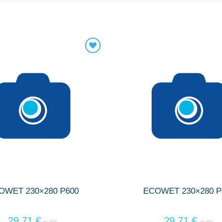
OWET 230×280 P600
ECOWET 230×280 P
29,71
€
29,71
€