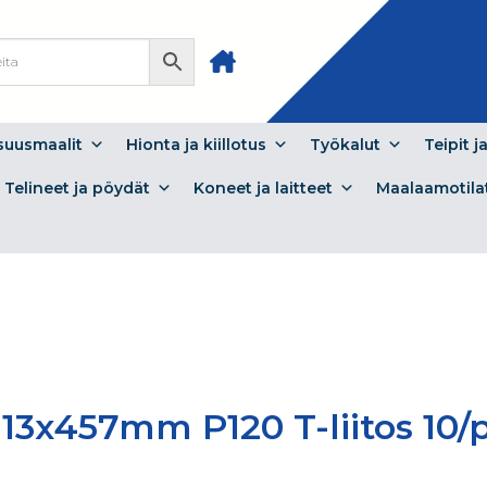
isuusmaalit
Hionta ja kiillotus
Työkalut
Teipit j
Telineet ja pöydät
Koneet ja laitteet
Maalaamotila
3x457mm P120 T-liitos 10/