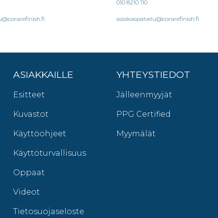
010 8210 110
u@corarefinish.fi
asiakaspalvelu@corarefinish.fi
ASIAKKAILLE
YHTEYSTIEDOT
Esitteet
Jälleenmyyjät
Kuvastot
PPG Certified
Käyttöohjeet
Myymälät
Käyttöturvallisuus
Oppaat
Videot
Tietosuojaseloste