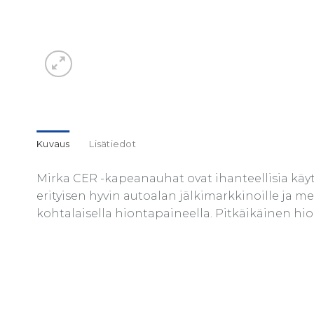
Kuvaus
Lisätiedot
Mirka CER -kapeanauhat ovat ihanteellisia käy
erityisen hyvin autoalan jälkimarkkinoille ja 
kohtalaisella hiontapaineella. Pitkäikäinen hi