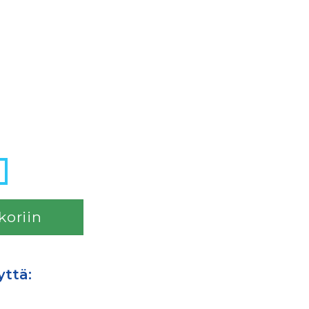
liitos 10/pakk määrä
koriin
yttä: