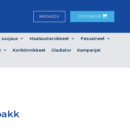
KIRJAUDU
OSTOSKORI
a suojaus
Maalaustarvikkeet
Pesuaineet
t
Korikiinnikkeet
Gladiator
Kampanjat
pakk