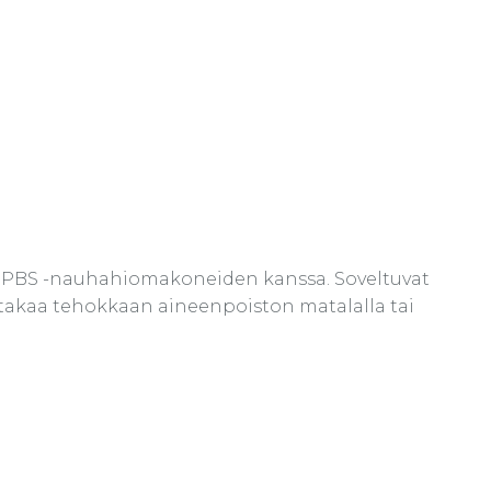
a® PBS -nauhahiomakoneiden kanssa. Soveltuvat
ä takaa tehokkaan aineenpoiston matalalla tai