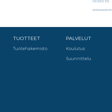
010 8210 100
asiakaspalvel
TUOTTEET
PALVELUT
Tuotehakemisto
Koulutus
Suunnittelu