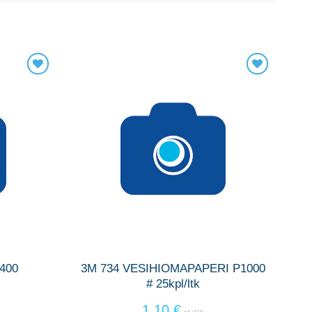
400
3M 734 VESIHIOMAPAPERI P1000
# 25kpl/ltk
1,10
€