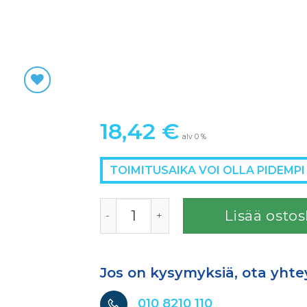
18,42
€
alv 0 %
TOIMITUSAIKA VOI OLLA PIDEMPI
Mirka kapeanauha CER 13x457mm P120 T-
Lisää ostos
Jos on kysymyksiä, ota yhte
010 8210 110