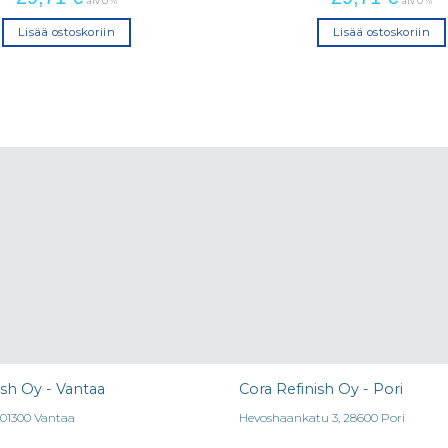
alv 0 %
alv 0 %
Lisää ostoskoriin
Lisää ostoskoriin
ish Oy - Vantaa
Cora Refinish Oy - Pori
, 01300 Vantaa
Hevoshaankatu 3, 28600 Pori