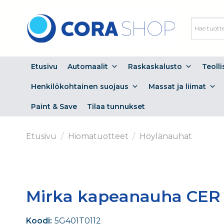
Skip
to
content
Etusivu
Automaalit
Raskaskalusto
Teoll
Henkilökohtainen suojaus
Massat ja liimat
Paint & Save
Tilaa tunnukset
Etusivu
/
Hiomatuotteet
/
Höylänauhat
Mirka kapeanauha CER 1
Koodi:
5G401T0112