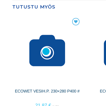
TUTUSTU MYÖS
ECOWET VESIH.P. 230×280 P400 #
EC
21,87
€