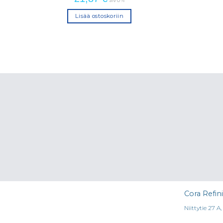
alv 0 %
Lisää ostoskoriin
Cora Refin
Niittytie 27 A