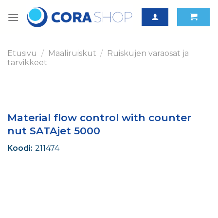
Skip
to
content
Etusivu
/
Maaliruiskut
/
Ruiskujen varaosat ja
tarvikkeet
Material flow control with counter
nut SATAjet 5000
Koodi:
211474