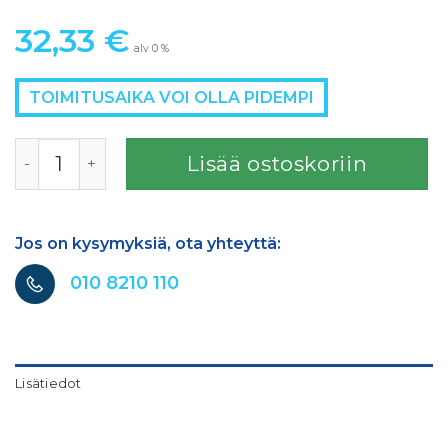
32,33
€
alv 0 %
TOIMITUSAIKA VOI OLLA PIDEMPI
Material flow control with counter nut SATAjet 5000 mää
Lisää ostoskoriin
Jos on kysymyksiä, ota yhteyttä:
010 8210 110
Lisätiedot