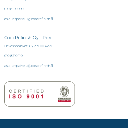
010 8210 100
asiakaspalvelu@corarefinish.fi
Cora Refinish Oy - Pori
Hevoshaankatu 3, 28600 Pori
010 8210 110
asiakaspalvelu@corarefinish.fi