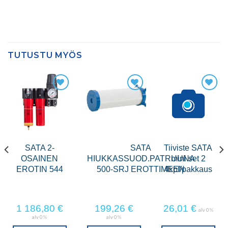
TUTUSTU MYÖS
SATA 2-
SATA
Tiiviste SATA
OSAINEN
HIUKKASSUOD.PATRUUNA
mini set 2
EROTIN 544
500-SRJ EROTTIMEEN
4kpl/pakkaus
1 186,80
€
199,26
€
26,01
€
alv 0 %
alv 0 %
alv 0 %