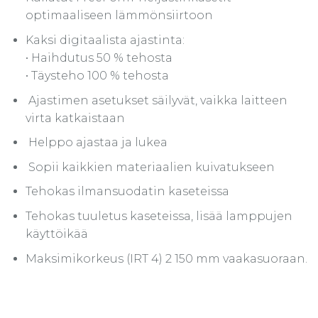
optimaaliseen lämmönsiirtoon
Kaksi digitaalista ajastinta:
• Haihdutus 50 % tehosta
• Täysteho 100 % tehosta
Ajastimen asetukset säilyvät, vaikka laitteen
virta katkaistaan
Helppo ajastaa ja lukea
Sopii kaikkien materiaalien kuivatukseen
Tehokas ilmansuodatin kaseteissa
Tehokas tuuletus kaseteissa, lisää lamppujen
käyttöikää
Maksimikorkeus (IRT 4) 2 150 mm vaakasuoraan.