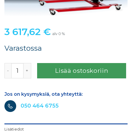
3 617,62
€
alv 0 %
Varastossa
IRT4 PrepCure Infrapunakuivain määrä
Lisää ostoskoriin
Jos on kysymyksiä, ota yhteyttä:
050 464 6755
Lisätiedot