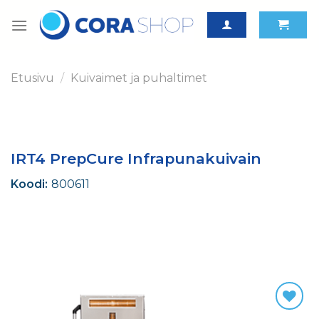
Skip
to
content
Etusivu
/
Kuivaimet ja puhaltimet
IRT4 PrepCure Infrapunakuivain
Koodi:
800611