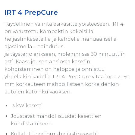
IRT 4 PrepCure
Täydellinen valinta esikäsittelypisteeseen. IRT 4
on varustettu kompaktin kokoisilla
heijastinkaseteilla ja kahdella manuaalisella
ajastimella – haihdutus
ja täysteho erikseen, molemmissa 30 minuuttiin
asti. Kaasujousen ansiosta kasetin
kohdistaminen on helppoa ja onnistuu
yhdelläkin kädellä. IRT 4 PrepCure yltää jopa 2 150
mm korkeuteen mahdollistaen korkeidenkin
autojen katon kuivauksen.
3 kW kasetti
Joustavat mahdollisuudet kasettien
kohdistamiseen
Kullatut FreeForm-heijastinkasetit