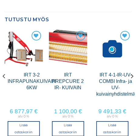
TUTUSTU MYÖS
IRT 3-2
IRT
IRT 4-1-IR-UV-
INFRAPUNAKUIVAIN
PREPCURE 2
COMBI Infra- ja
6KW
IR- KUIVAIN
UV-
kuivainyhdistelmä
6 877,97
€
1 100,00
€
9 491,33
€
alv 0 %
alv 0 %
alv 0 %
Lisää
Lisää
Lisää
ostoskoriin
ostoskoriin
ostoskoriin