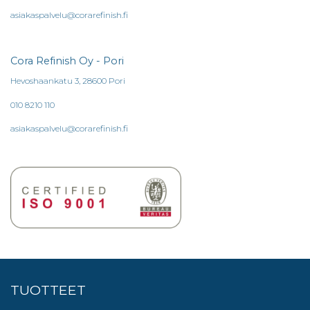
asiakaspalvelu@corarefinish.fi
Cora Refinish Oy - Pori
Hevoshaankatu 3, 28600 Pori
010 8210 110
asiakaspalvelu@corarefinish.fi
TUOTTEET