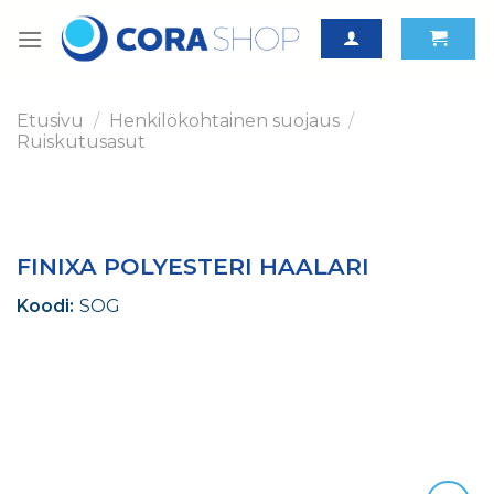
Skip
to
content
Etusivu
/
Henkilökohtainen suojaus
/
Ruiskutusasut
FINIXA POLYESTERI HAALARI
Koodi:
SOG