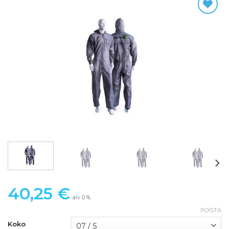
40,25
€
alv 0 %
POISTA
Koko