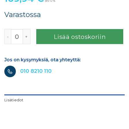
alv 0 %
Varastossa
Direct sideaine 70% 4,25 Kg määrä
Lisää ostoskoriin
Jos on kysymyksiä, ota yhteyttä:
010 8210 110
Lisätiedot