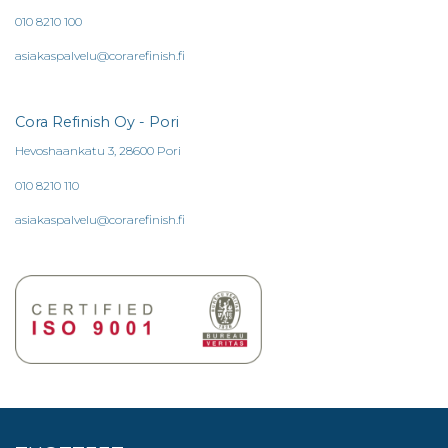
010 8210 100
asiakaspalvelu@corarefinish.fi
Cora Refinish Oy - Pori
Hevoshaankatu 3, 28600 Pori
010 8210 110
asiakaspalvelu@corarefinish.fi