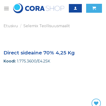
Skip
to
content
Etusivu
/
Selemix Teollisuusmaalit
Direct sideaine 70% 4,25 Kg
Koodi:
1.775.3600/E4.25K