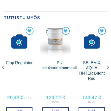
TUTUSTU MYÖS
Flop Regulator
PU
SELEMIX
struktuuripintamaali
AQUA
TINTER Bright
Red
29,42
€
129,12
€
143,47
€
alv 0 %
alv 0 %
alv 0 %
Lisää
Lisää
Lisää