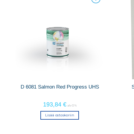
eä
D 6081 Salmon Red Progress UHS
S
193,84
€
alv 0 %
Lisää ostoskoriin