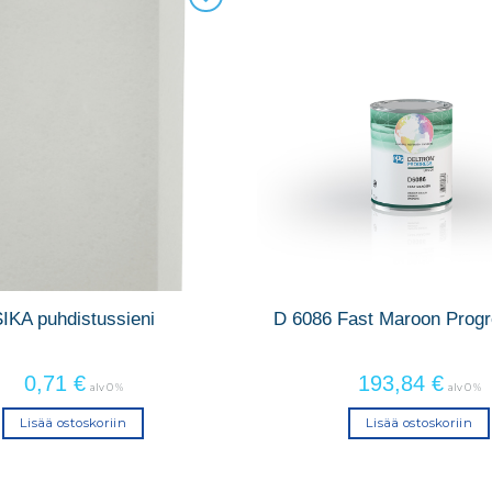
IKA puhdistussieni
D 6086 Fast Maroon Prog
0,71
€
193,84
€
alv 0 %
alv 0 %
Lisää ostoskoriin
Lisää ostoskoriin