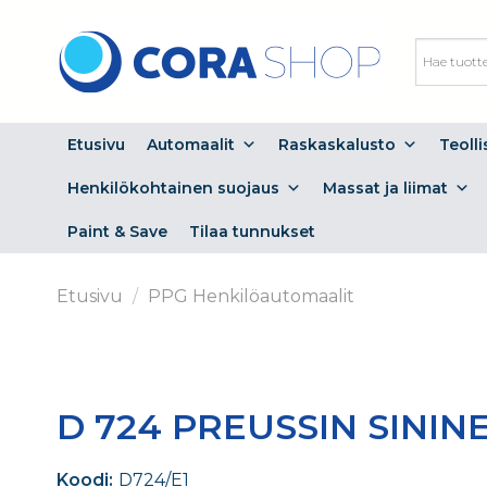
Skip
to
content
Etusivu
Automaalit
Raskaskalusto
Teoll
Henkilökohtainen suojaus
Massat ja liimat
Paint & Save
Tilaa tunnukset
Etusivu
/
PPG Henkilöautomaalit
D 724 PREUSSIN SININ
Koodi:
D724/E1