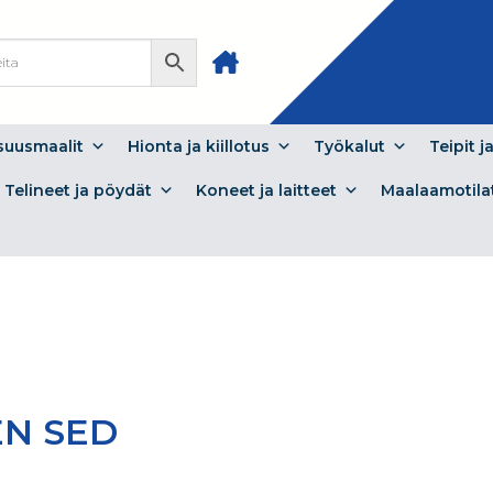
isuusmaalit
Hionta ja kiillotus
Työkalut
Teipit j
Telineet ja pöydät
Koneet ja laitteet
Maalaamotila
EN SED