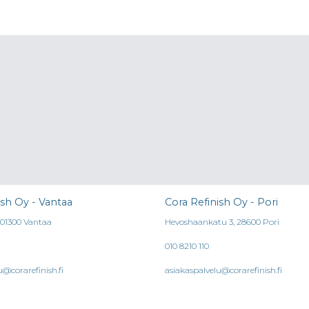
ish Oy - Vantaa
Cora Refinish Oy - Pori
, 01300 Vantaa
Hevoshaankatu 3, 28600 Pori
010 8210 110
u@corarefinish.fi
asiakaspalvelu@corarefinish.fi