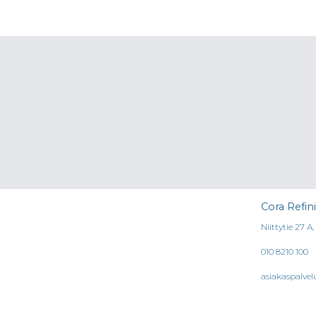
Cora Refin
Niittytie 27 A
010 8210 100
asiakaspalvel