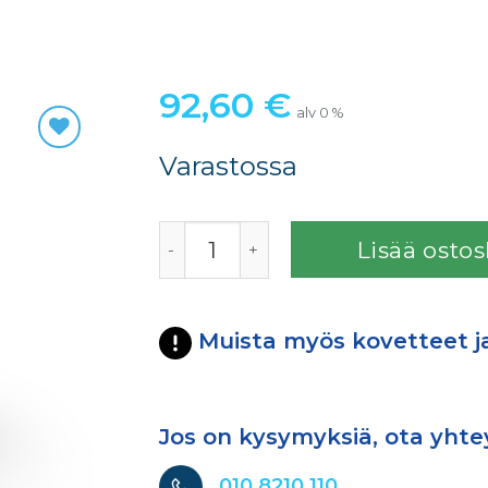
92,60
€
alv 0 %
Varastossa
D 724 PREUSSIN SININEN SED määrä
Lisää ostos
Muista myös kovetteet j
Jos on kysymyksiä, ota yhte
010 8210 110