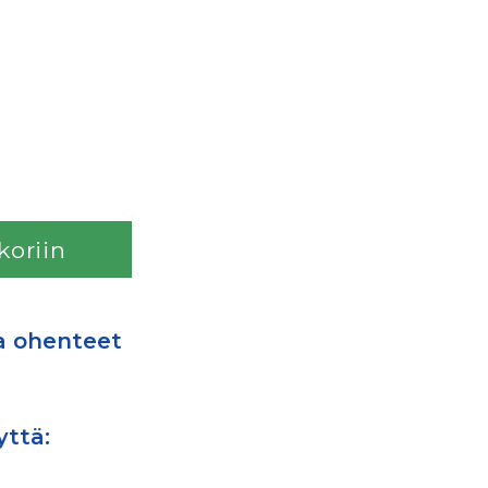
koriin
a ohenteet
yttä: