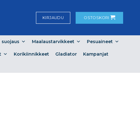
KIRJAUDU
OSTOSKORI
a suojaus
Maalaustarvikkeet
Pesuaineet
t
Korikiinnikkeet
Gladiator
Kampanjat