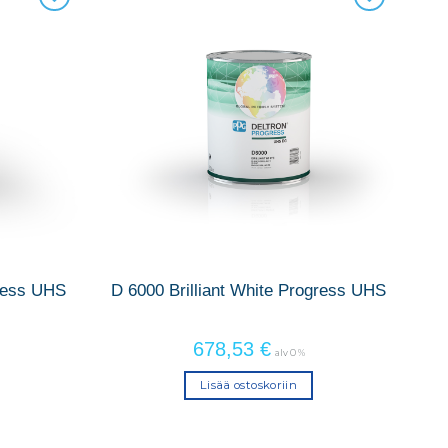
ress UHS
D 6000 Brilliant White Progress UHS
678,53
€
alv 0 %
Lisää ostoskoriin