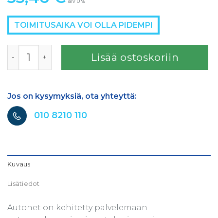
alv 0 %
TOIMITUSAIKA VOI OLLA PIDEMPI
AUTONET 115x230 P320 määrä
Lisää ostoskoriin
Jos on kysymyksiä, ota yhteyttä:
010 8210 110
Kuvaus
Lisätiedot
Autonet on kehitetty palvelemaan