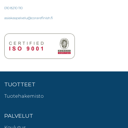
010 8210 110
asiakaspalvelu@corarefinish.fi
TUOTTEET
Tuotehakemisto
PALVELUT
Koulutus