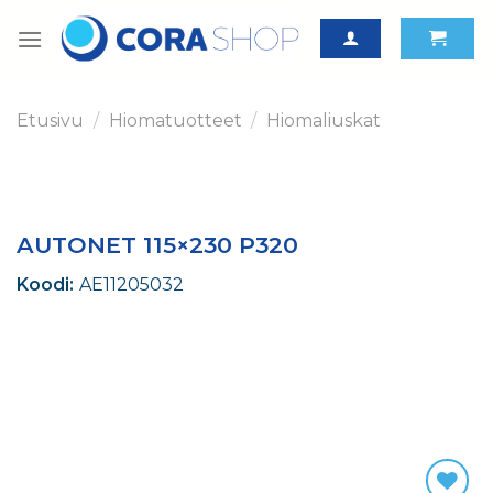
Skip
to
content
Etusivu
/
Hiomatuotteet
/
Hiomaliuskat
AUTONET 115×230 P320
Koodi:
AE11205032