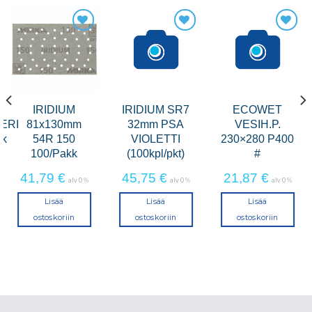
IRIDIUM
IRIDIUM SR7
ECOWET
ERI
81x130mm
32mm PSA
VESIH.P.
tk
54R 150
VIOLETTI
230×280 P400
100/Pakk
(100kpl/pkt)
#
41,79
€
45,75
€
21,87
€
alv 0 %
alv 0 %
alv 0 %
Lisää
Lisää
Lisää
ostoskoriin
ostoskoriin
ostoskoriin