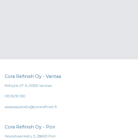
Cora Refinish Oy - Vantaa
Niittytie 27 A, 01300 Vantaa
010 8210 100
asiakaspalvelu@corarefinish.fi
Cora Refinish Oy - Pori
Hevoshaankatu 3, 28600 Pori