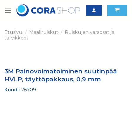
Skip
to
content
Etusivu
/
Maaliruiskut
/
Ruiskujen varaosat ja
tarvikkeet
3M Painovoimatoiminen suutinpää
HVLP, täyttöpakkaus, 0,9 mm
Koodi:
26709