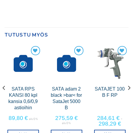
TUTUSTU MYÖS
SATA RPS
SATA adam 2
SATAJET 100
KANSI 80 kpl
black >bar< for
B F RP
kansia 0,6/0,9
SataJet 5000
astioihin
B
89,80
€
275,59
€
284,61
€
-
alv 0 %
298,29
€
alv 0 %