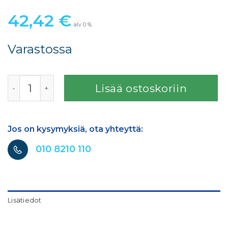
42,42
€
alv 0 %
Varastossa
3M Painovoimatoiminen suutinpää HVLP, täyttöpakkaus,
Lisää ostoskoriin
Jos on kysymyksiä, ota yhteyttä:
010 8210 110
Lisätiedot