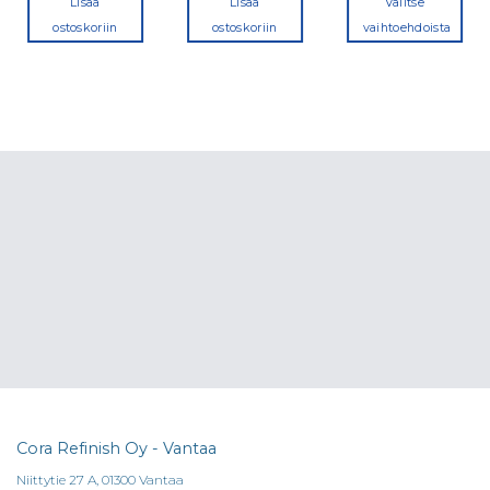
Lisää
Lisää
Valitse
ostoskoriin
ostoskoriin
vaihtoehdoista
Tällä
tuotteella
on
useampi
a.
muunnelma
Voit
tehdä
valinnat
tuotteen
sivulla.
Cora Refinish Oy - Vantaa
Niittytie 27 A, 01300 Vantaa