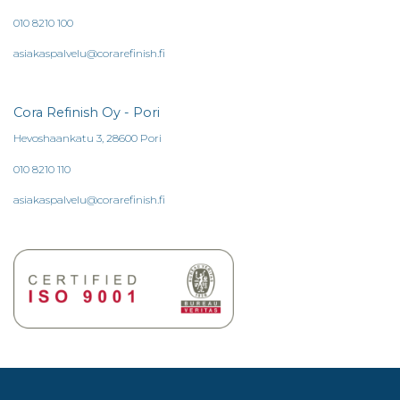
010 8210 100
asiakaspalvelu@corarefinish.fi
Cora Refinish Oy - Pori
Hevoshaankatu 3, 28600 Pori
010 8210 110
asiakaspalvelu@corarefinish.fi