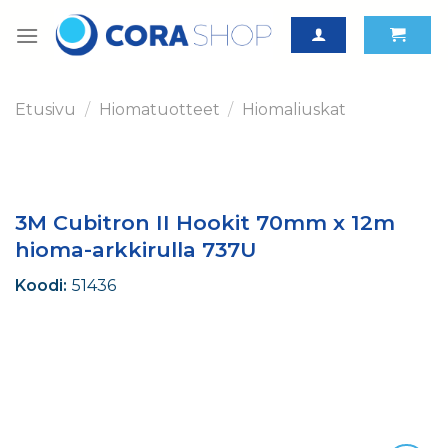
Skip
to
content
Etusivu
/
Hiomatuotteet
/
Hiomaliuskat
3M Cubitron II Hookit 70mm x 12m
hioma-arkkirulla 737U
Koodi:
51436