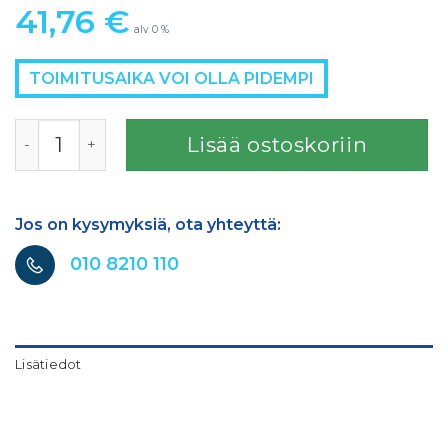
41,76
€
alv 0 %
TOIMITUSAIKA VOI OLLA PIDEMPI
3M Cubitron II Hookit 70mm x 12m hioma-arkkirulla 737U
Lisää ostoskoriin
Jos on kysymyksiä, ota yhteyttä:
010 8210 110
Lisätiedot