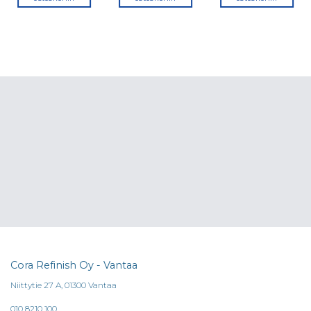
a.
Cora Refinish Oy - Vantaa
Niittytie 27 A, 01300 Vantaa
010 8210 100