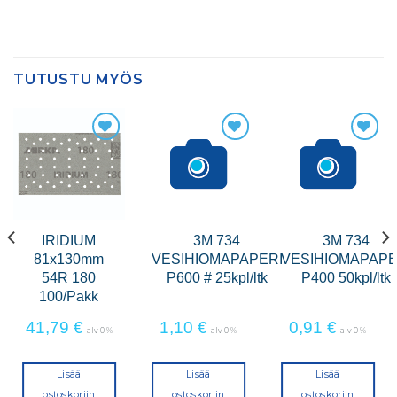
TUTUSTU MYÖS
IRIDIUM
3M 734
3M 734
81x130mm
VESIHIOMAPAPERI
VESIHIOMAPAPE
54R 180
P600 # 25kpl/ltk
P400 50kpl/ltk
100/Pakk
41,79
€
1,10
€
0,91
€
alv 0 %
alv 0 %
alv 0 %
Lisää
Lisää
Lisää
ostoskoriin
ostoskoriin
ostoskoriin