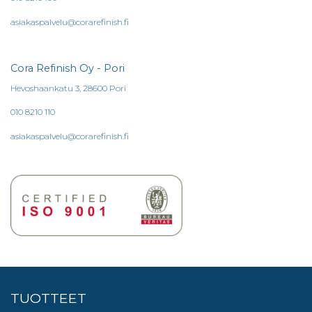
asiakaspalvelu@corarefinish.fi
Cora Refinish Oy - Pori
Hevoshaankatu 3, 28600 Pori
010 8210 110
asiakaspalvelu@corarefinish.fi
TUOTTEET