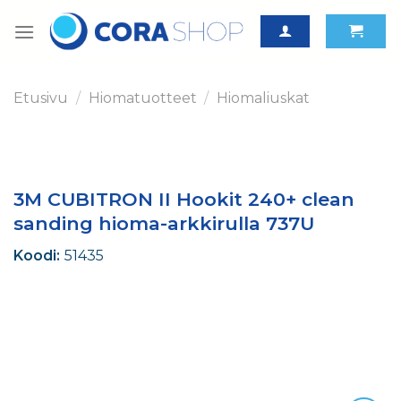
Skip
to
content
Etusivu
/
Hiomatuotteet
/
Hiomaliuskat
3M CUBITRON II Hookit 240+ clean
sanding hioma-arkkirulla 737U
Koodi:
51435