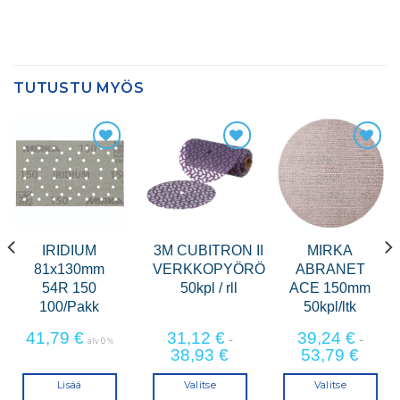
TUTUSTU MYÖS
IRIDIUM
3M CUBITRON II
MIRKA
81x130mm
VERKKOPYÖRÖ
ABRANET
54R 150
50kpl / rll
ACE 150mm
100/Pakk
50kpl/ltk
41,79
€
31,12
€
39,24
€
-
-
alv 0 %
38,93
€
53,79
€
Lisää
Valitse
Valitse