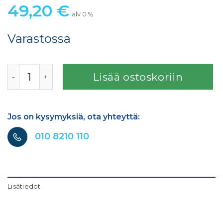
49,20
€
alv 0 %
Varastossa
3M CUBITRON II Hookit 240+ clean sanding hioma-arkkiru
Lisää ostoskoriin
Jos on kysymyksiä, ota yhteyttä:
010 8210 110
Lisätiedot