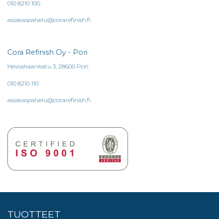
010 8210 100
asiakaspalvelu@corarefinish.fi
Cora Refinish Oy - Pori
Hevoshaankatu 3, 28600 Pori
010 8210 110
asiakaspalvelu@corarefinish.fi
TUOTTEET