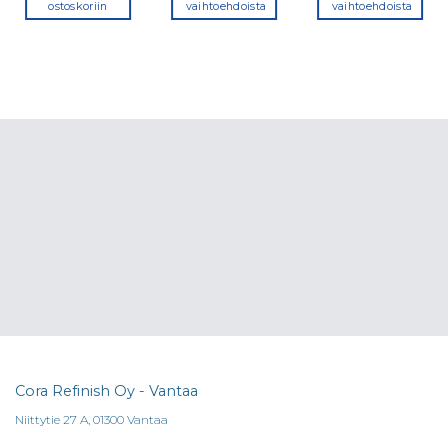
ostoskoriin
vaihtoehdoista
vaihtoehdoista
Tällä
Tällä
tuotteella
tuotteella
on
on
useampi
useampi
a.
muunnelma.
muunnelma
Voit
Voit
tehdä
tehdä
valinnat
valinnat
tuotteen
tuotteen
sivulla.
sivulla.
Cora Refinish Oy - Vantaa
Niittytie 27 A, 01300 Vantaa