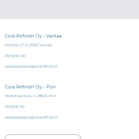
Cora Refinish Oy - Vantaa
Niittytie 27 A, 01300 Vantaa
010 8210 100
asiakaspalvelu@corarefinish.fi
Cora Refinish Oy - Pori
Hevoshaankatu 3, 28600 Pori
010 8210 110
asiakaspalvelu@corarefinish.fi