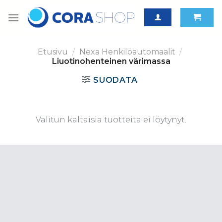
Skip
to
content
Etusivu
/
Nexa Henkilöautomaalit
/
Liuotinohenteinen värimassa
SUODATA
Valitun kaltaisia tuotteita ei löytynyt.