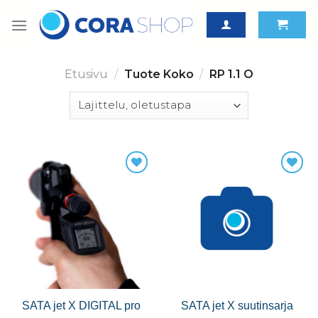
Skip
to
content
Etusivu
/
Tuote Koko
/
RP 1.1 O
SATA jet X DIGITAL pro
SATA jet X suutinsarja