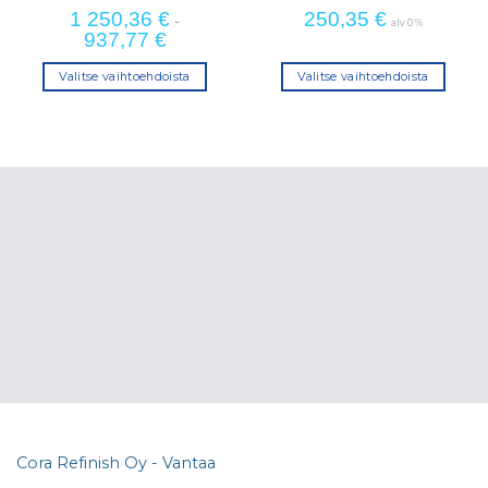
1 250,36
€
250,35
€
-
alv 0 %
937,77
€
Valitse vaihtoehdoista
Valitse vaihtoehdoista
Tällä
Tällä
tuotteella
tuotteella
on
on
useampi
useampi
muunnelma.
muunnelma.
Voit
Voit
tehdä
tehdä
valinnat
valinnat
tuotteen
tuotteen
sivulla.
sivulla.
Cora Refinish Oy - Vantaa