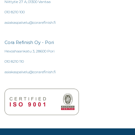
Niittytie 27 A, 01300 Vantaa
010 8210 100
asiakaspalvelu@corarefinish.fi
Cora Refinish Oy - Pori
Hevoshaankatu 3, 28600 Pori
010 8210 110
asiakaspalvelu@corarefinish.fi