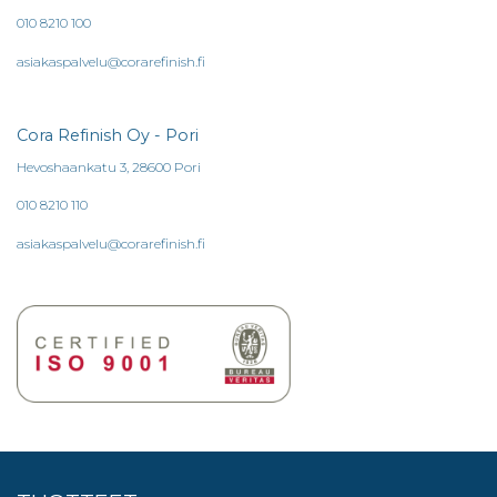
010 8210 100
asiakaspalvelu@corarefinish.fi
Cora Refinish Oy - Pori
Hevoshaankatu 3, 28600 Pori
010 8210 110
asiakaspalvelu@corarefinish.fi