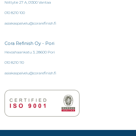
Niittytie 27 A, 01300 Vantaa
010 8210 100
asiakaspalvelu@corarefinish.fi
Cora Refinish Oy - Pori
Hevoshaankatu 3, 28600 Pori
010 8210 110
asiakaspalvelu@corarefinish.fi