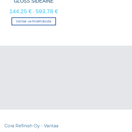
GLOSS SIDEAINE
144,25
€
593,78
€
-
Valitse vaihtoehdoista
Tällä
tuotteella
on
useampi
muunnelma.
Voit
tehdä
valinnat
tuotteen
sivulla.
Cora Refinish Oy - Vantaa