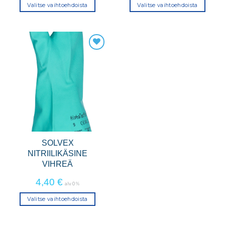
Valitse vaihtoehdoista
Valitse vaihtoehdoista
Tällä
Tällä
tuotteella
tuotteella
on
on
useampi
useampi
muunnelma.
muunnelma.
Voit
Voit
tehdä
tehdä
valinnat
valinnat
tuotteen
tuotteen
sivulla.
sivulla.
SOLVEX
NITRIILIKÄSINE
VIHREÄ
4,40
€
alv 0 %
Valitse vaihtoehdoista
Tällä
tuotteella