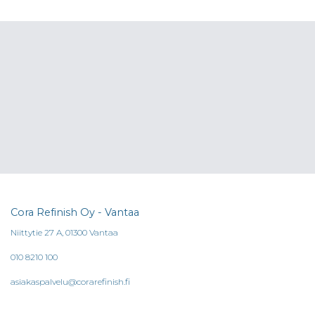
on
useampi
muunnelma.
Voit
tehdä
valinnat
tuotteen
sivulla.
Cora Refinish Oy - Vantaa
Niittytie 27 A, 01300 Vantaa
010 8210 100
asiakaspalvelu@corarefinish.fi