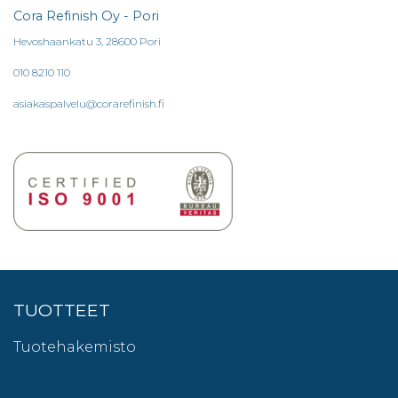
Cora Refinish Oy - Pori
Hevoshaankatu 3, 28600 Pori
010 8210 110
asiakaspalvelu@corarefinish.fi
TUOTTEET
Tuotehakemisto