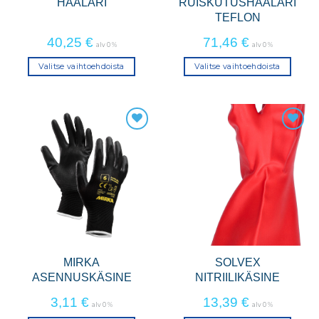
HAALARI
RUISKUTUSHAALARI
TEFLON
40,25
€
71,46
€
alv 0 %
alv 0 %
Valitse vaihtoehdoista
Valitse vaihtoehdoista
Tällä
Tällä
tuotteella
tuotteella
on
on
useampi
useampi
muunnelma.
muunnelma.
Voit
Voit
tehdä
tehdä
valinnat
valinnat
tuotteen
tuotteen
sivulla.
sivulla.
MIRKA
SOLVEX
ASENNUSKÄSINE
NITRIILIKÄSINE
3,11
€
13,39
€
alv 0 %
alv 0 %