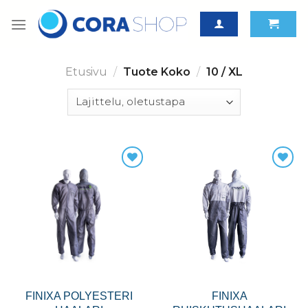
Skip
to
content
Etusivu
/
Tuote Koko
/
10 / XL
FINIXA POLYESTERI
FINIXA