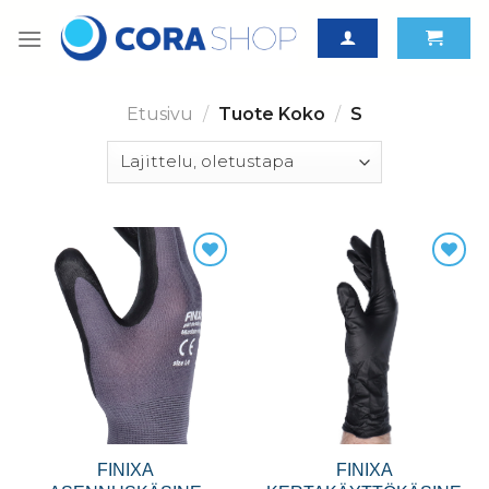
Skip
to
content
Etusivu
/
Tuote Koko
/
S
FINIXA
FINIXA