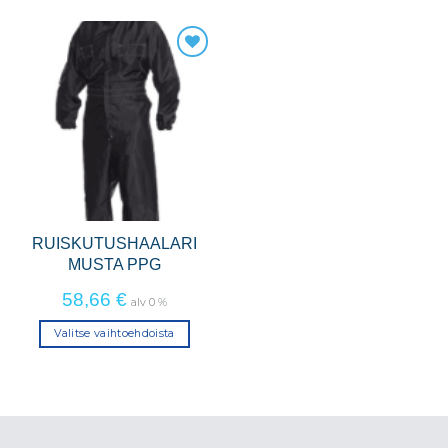
tuotteella
tuotteella
on
on
useampi
useampi
muunnelma.
muunnelma.
Voit
Voit
tehdä
tehdä
valinnat
valinnat
tuotteen
tuotteen
sivulla.
sivulla.
RUISKUTUSHAALARI
MUSTA PPG
58,66
€
alv 0 %
Valitse vaihtoehdoista
Tällä
tuotteella
on
useampi
muunnelma.