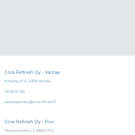
Voit
tehdä
valinnat
tuotteen
sivulla.
Cora Refinish Oy - Vantaa
Niittytie 27 A, 01300 Vantaa
010 8210 100
asiakaspalvelu@corarefinish.fi
Cora Refinish Oy - Pori
Hevoshaankatu 3, 28600 Pori