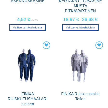
ASENNUSKÄSINE
KERTAKÄYTTÖKÄSINE
MUSTA
PITKÄVARTINEN
4,52
€
18,67
€
26,68
€
-
alv 0 %
Valitse vaihtoehdoista
Valitse vaihtoehdoista
Tällä
Tällä
tuotteella
tuotteella
on
on
useampi
useampi
muunnelma.
muunnelma.
Voit
Voit
tehdä
tehdä
valinnat
valinnat
tuotteen
tuotteen
sivulla.
sivulla.
FINIXA
FINIXA Ruiskutustakki
RUISKUTUSHAALARI
Teflon
sininen