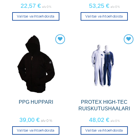
22,57
€
53,25
€
alv 0 %
alv 0 %
Valitse vaihtoehdoista
Valitse vaihtoehdoista
Tällä
Tällä
tuotteella
tuotteella
on
on
useampi
useampi
muunnelma.
muunnelma.
Voit
Voit
tehdä
tehdä
valinnat
valinnat
tuotteen
tuotteen
sivulla.
sivulla.
PPG HUPPARI
PROTEX HIGH-TEC
RUISKUTUSHAALARI
39,00
€
48,02
€
alv 0 %
alv 0 %
Valitse vaihtoehdoista
Valitse vaihtoehdoista
Tällä
Tällä