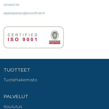
010 8210 110
asiakaspalvelu@corarefinish.fi
TUOTTEET
Tuotehakemisto
PALVELUT
Koulutus