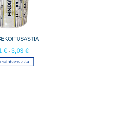
 SEKOITUSASTIA
31
€
3,03
€
-
se vaihtoehdoista
Tällä
tuotteella
on
useampi
muunnelma.
Voit
tehdä
valinnat
tuotteen
sivulla.