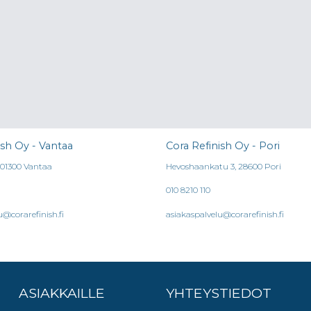
ish Oy - Vantaa
Cora Refinish Oy - Pori
, 01300 Vantaa
Hevoshaankatu 3, 28600 Pori
010 8210 110
u@corarefinish.fi
asiakaspalvelu@corarefinish.fi
ASIAKKAILLE
YHTEYSTIEDOT