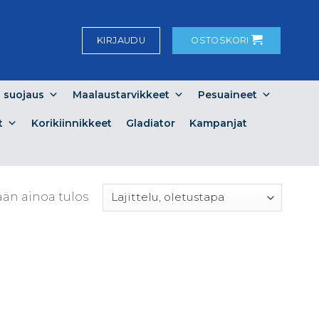
KIRJAUDU
OSTOSKORI
a suojaus
Maalaustarvikkeet
Pesuaineet
t
Korikiinnikkeet
Gladiator
Kampanjat
ään ainoa tulos