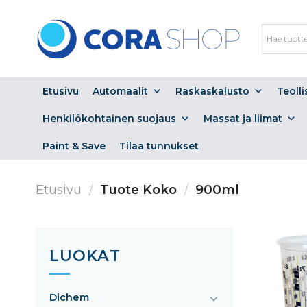
Skip
to
content
Etusivu
Automaalit
Raskaskalusto
Teoll
Henkilökohtainen suojaus
Massat ja liimat
Paint & Save
Tilaa tunnukset
Etusivu
/
Tuote Koko
/
900ml
LUOKAT
Dichem