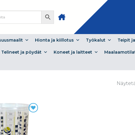
isuusmaalit
Hionta ja kiillotus
Työkalut
Teipit j
Telineet ja pöydät
Koneet ja laitteet
Maalaamotila
Näytet