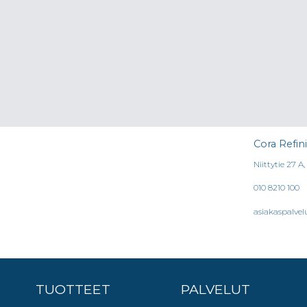
Cora Refin
Niittytie 27 A
010 8210 100
asiakaspalvel
TUOTTEET
PALVELUT