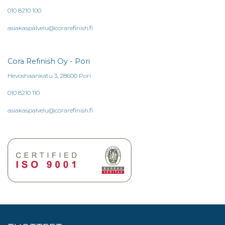
010 8210 100
asiakaspalvelu@corarefinish.fi
Cora Refinish Oy - Pori
Hevoshaankatu 3, 28600 Pori
010 8210 110
asiakaspalvelu@corarefinish.fi