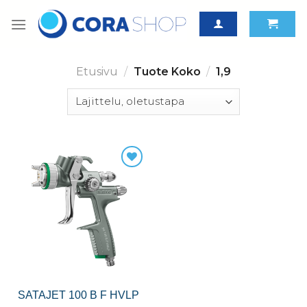
Skip
to
content
Etusivu
/
Tuote Koko
/
1,9
SATAJET 100 B F HVLP