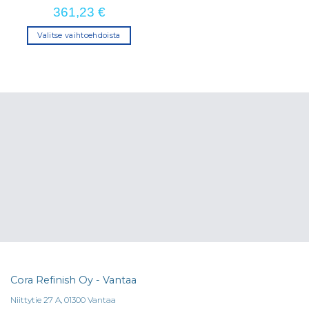
361,23
€
Valitse vaihtoehdoista
Tällä
tuotteella
on
useampi
muunnelma.
Voit
tehdä
valinnat
tuotteen
sivulla.
Cora Refinish Oy - Vantaa
Niittytie 27 A, 01300 Vantaa