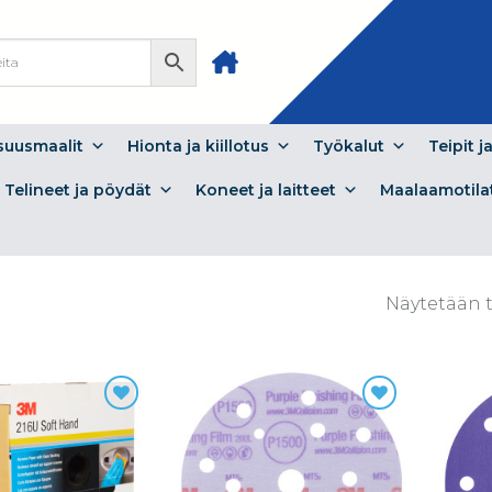
isuusmaalit
Hionta ja kiillotus
Työkalut
Teipit j
Telineet ja pöydät
Koneet ja laitteet
Maalaamotila
Näytetään tu