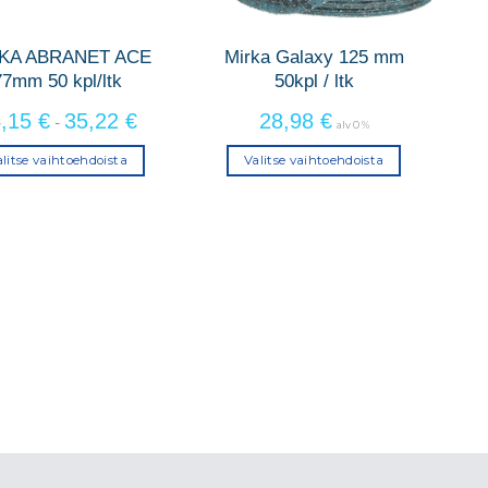
KA ABRANET ACE
Mirka Galaxy 125 mm
77mm 50 kpl/ltk
50kpl / ltk
4,15
€
35,22
€
28,98
€
-
alv 0 %
litse vaihtoehdoista
Valitse vaihtoehdoista
Tällä
Tällä
tuotteella
tuotteella
on
on
useampi
useampi
muunnelma.
muunnelma.
Voit
Voit
tehdä
tehdä
valinnat
valinnat
tuotteen
tuotteen
sivulla.
sivulla.