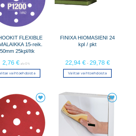
HOOKIT FLEXIBLE
FINIXA HIOMASIENI 24
MALAIKKA 15-reik.
kpl / pkt
50mm 25kpl/ltk
2,76
€
22,94
€
29,78
€
-
alv 0 %
litse vaihtoehdoista
Valitse vaihtoehdoista
Tällä
Tällä
tuotteella
tuotteella
on
on
useampi
useampi
muunnelma.
muunnelma.
Voit
Voit
tehdä
tehdä
valinnat
valinnat