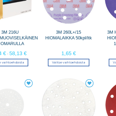
3M 216U
3M 260L+/15
3M 
MUOVISELKÄINEN
HIOMALAIKKA 50kpl/ltk
HIO
IOMARULLA
1
84
€
58,13
€
1,65
€
-
se vaihtoehdoista
Valitse vaihtoehdoista
Va
Tällä
Tällä
tuotteella
tuotteella
on
on
useampi
useampi
muunnelma.
muunnelma.
Voit
Voit
tehdä
tehdä
valinnat
valinnat