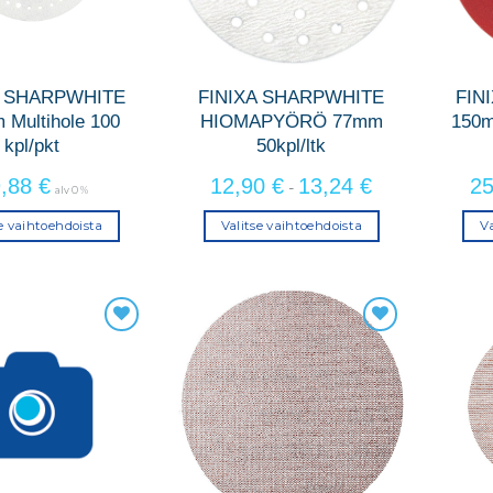
tuotteen
tuotteen
sivulla.
sivulla.
A SHARPWHITE
FINIXA SHARPWHITE
FIN
 Multihole 100
HIOMAPYÖRÖ 77mm
150
kpl/pkt
50kpl/ltk
9,88
€
12,90
€
13,24
€
2
-
alv 0 %
se vaihtoehdoista
Valitse vaihtoehdoista
Va
Tällä
Tällä
tuotteella
tuotteella
on
on
useampi
useampi
muunnelma.
muunnelma.
Voit
Voit
tehdä
tehdä
valinnat
valinnat
tuotteen
tuotteen
sivulla.
sivulla.