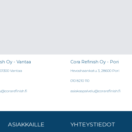
ish Oy - Vantaa
Cora Refinish Oy - Pori
, 01300 Vantaa
Hevoshaankatu 3, 28600 Pori
010 8210 110
u@corarefinish.fi
asiakaspalvelu@corarefinish.fi
ASIAKKAILLE
YHTEYSTIEDOT