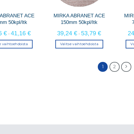
 ABRANET ACE
MIRKA ABRANET ACE
MIR
mm 50kpl/ltk
150mm 50kpl/ltk
16
€
41,16
€
39,24
€
53,79
€
2
-
-
se vaihtoehdoista
Valitse vaihtoehdoista
Va
Tällä
Tällä
tuotteella
tuotteella
on
on
1
2
useampi
useampi
muunnelma.
muunnelma.
Voit
Voit
tehdä
tehdä
valinnat
valinnat
tuotteen
tuotteen
sivulla.
sivulla.