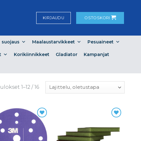
KIRJAUDU
OSTOSKORI
a suojaus
Maalaustarvikkeet
Pesuaineet
t
Korikiinnikkeet
Gladiator
Kampanjat
lokset 1–12 / 16