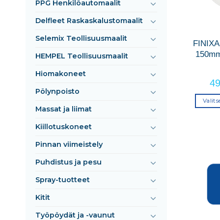
PPG Henkilöautomaalit
Delfleet Raskaskalustomaalit
Selemix Teollisuusmaalit
FINIX
150mm
HEMPEL Teollisuusmaalit
Hiomakoneet
4
Pölynpoisto
Valit
Massat ja liimat
Kiillotuskoneet
Pinnan viimeistely
Puhdistus ja pesu
Spray-tuotteet
Kitit
Työpöydät ja -vaunut