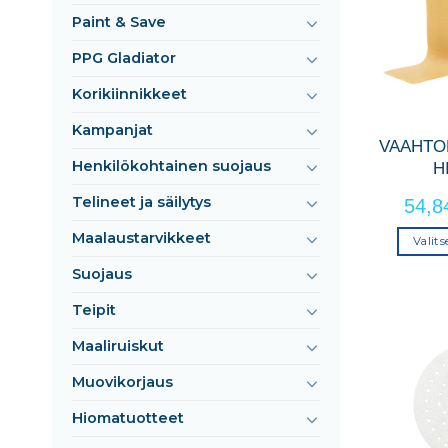
Paint & Save
PPG Gladiator
Korikiinnikkeet
Kampanjat
VAAHTO
Henkilökohtainen suojaus
H
Telineet ja säilytys
54,
Maalaustarvikkeet
Valit
Suojaus
Teipit
Maaliruiskut
Muovikorjaus
Hiomatuotteet