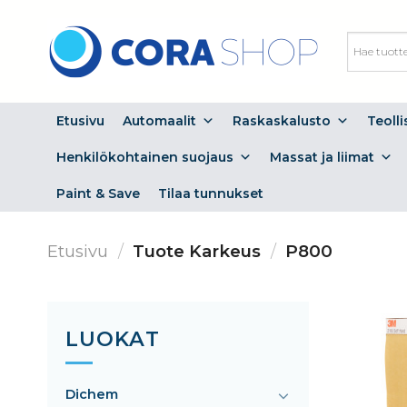
Skip
to
content
Etusivu
Automaalit
Raskaskalusto
Teoll
Henkilökohtainen suojaus
Massat ja liimat
Paint & Save
Tilaa tunnukset
Etusivu
/
Tuote Karkeus
/
P800
LUOKAT
Dichem