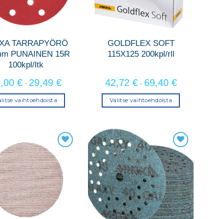
tuotteen
tuotteen
sivulla.
sivulla.
IXA TARRAPYÖRÖ
GOLDFLEX SOFT
mm PUNAINEN 15R
115X125 200kpl/rll
100kpl/ltk
5,00
€
29,49
€
42,72
€
69,40
€
-
-
litse vaihtoehdoista
Valitse vaihtoehdoista
Tällä
Tällä
tuotteella
tuotteella
on
on
useampi
useampi
muunnelma.
muunnelma.
Voit
Voit
tehdä
tehdä
valinnat
valinnat
tuotteen
tuotteen
sivulla.
sivulla.