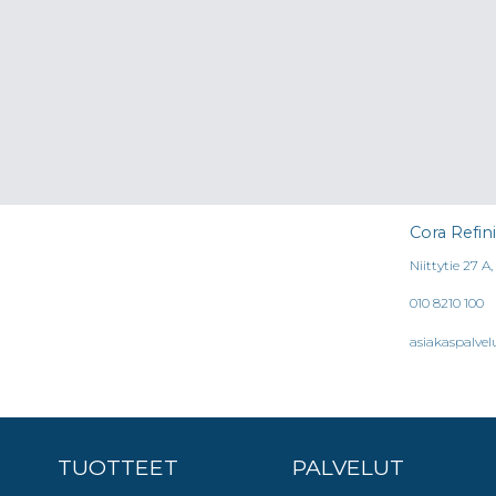
Cora Refin
Niittytie 27 A
010 8210 100
asiakaspalvel
TUOTTEET
PALVELUT